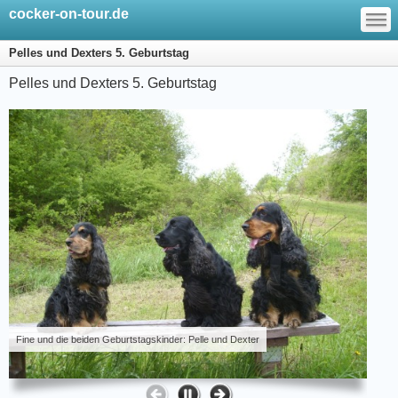
—
cocker-on-tour.de
—
—
Pelles und Dexters 5. Geburtstag
Pelles und Dexters 5. Geburtstag
Fine und die beiden Geburtstagskinder: Pelle und Dexter
Schal