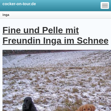
—
cocker-on-tour.de
—
—
inga
Fine und Pelle mit
Freundin Inga im Schnee